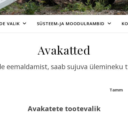
DE VALIK
SÜSTEEM-JA MOODULRAMBID
K
Avakatted
de eemaldamist, saab sujuva ülemineku t
ldne Tamm
Avakatete tootevalik