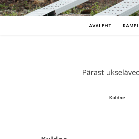
AVALEHT
RAMPI
Pärast ukseläve
Ku